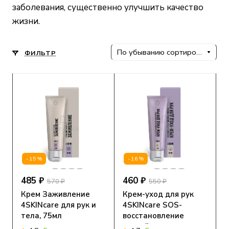
заболевания, существенно улучшить качество
жизни.
По убыванию сортировки
ФИЛЬТР
-15%
-16%
485 ₽
460 ₽
570 ₽
550 ₽
Крем Заживление
Крем-уход для рук
4SKINcare для рук и
4SKINcare SOS-
тела, 75мл
восстановление
ногтей и кутикулы,