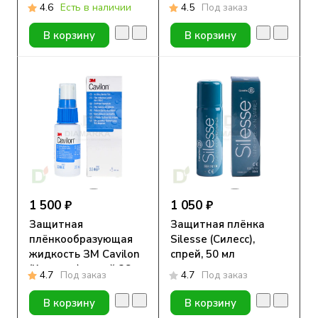
4.6
Есть в наличии
4.5
Под заказ
В корзину
В корзину
1 500 ₽
1 050 ₽
Защитная
Защитная плёнка
плёнкообразующая
Silesse (Силесс),
жидкость ЗM Cavilon
спрей, 50 мл
(Кавилон), спрей 28
4.7
Под заказ
4.7
Под заказ
мл
В корзину
В корзину