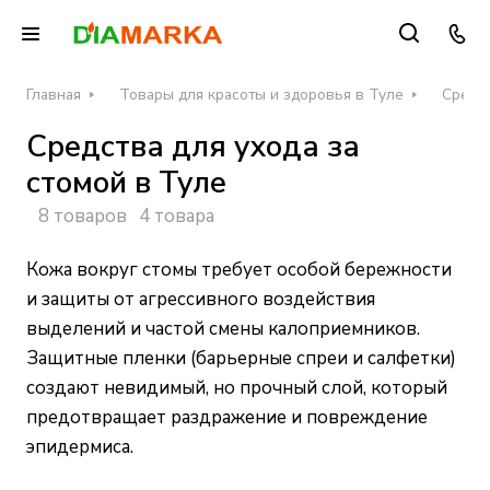
Главная
Товары для красоты и здоровья в Туле
Средст
Средства для ухода за
стомой в Туле
8 товаров
4 товара
Кожа вокруг стомы требует особой бережности
и защиты от агрессивного воздействия
выделений и частой смены калоприемников.
Защитные пленки (барьерные спреи и салфетки)
создают невидимый, но прочный слой, который
предотвращает раздражение и повреждение
эпидермиса.