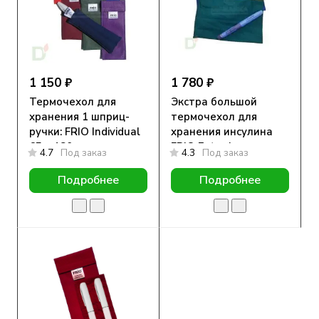
1 150 ₽
1 780 ₽
Термочехол для
Экстра большой
хранения 1 шприц-
термочехол для
ручки: FRIO Individual
хранения инсулина
65 х 180 мм
FRIO Extra Large
4.7
Под заказ
4.3
Под заказ
Wallet, 15,5 х 21 см
Подробнее
Подробнее