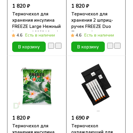
1 820 ₽
1 820 ₽
Термочехол для
Термочехол для
хранения инсулина
хранения 2 шприц-
FREEZE Large Нежный
ручек FREEZE Duo
( размер 160*210 мм)
Тропики ( размер
4.6
Есть в наличии
4.6
Есть в наличии
105*190 мм)
В корзину
В корзину
1 820 ₽
1 690 ₽
Термочехол для
Термочехол
хранения инсулина
охлаждающий для