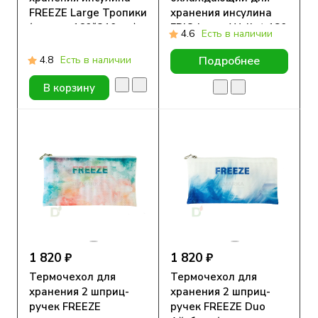
FREEZE Large Тропики
хранения инсулина
(размер 160*210 мм)
FRIO Large Wallet 180
4.6
Есть в наличии
х 140мм
4.8
Есть в наличии
Подробнее
В корзину
1 820 ₽
1 820 ₽
Термочехол для
Термочехол для
хранения 2 шприц-
хранения 2 шприц-
ручек FREEZE
ручек FREEZE Duo