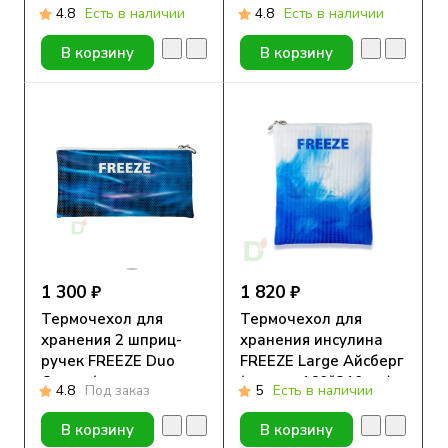
Айсберг ( размер
4.8
Есть в наличии
4.8
Есть в наличии
105*190 мм)
В корзину
В корзину
1 300 ₽
1 820 ₽
Термочехол для
Термочехол для
хранения 2 шприц-
хранения инсулина
ручек FREEZE Duo
FREEZE Large Айсберг
Океан ( размер
(размер 160*210 мм)
4.8
Под заказ
5
Есть в наличии
105*190 мм)
В корзину
В корзину