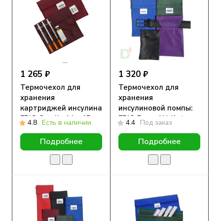
1 265 ₽
1 320 ₽
Термочехол для
Термочехол для
хранения
хранения
картриджей инсулина
инсулиновой помпы:
FRIO Small , 14 x 15 см
FRIO Pump Wallet
4.8
Есть в наличии
4.4
Под заказ
Подробнее
Подробнее