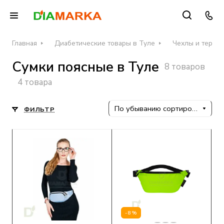
Главная
Диабетические товары в Туле
Чехлы и термос
Сумки поясные в Туле
8 товаров
4 товара
По убыванию сортировки
ФИЛЬТР
-8%