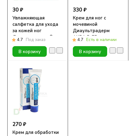
30 ₽
330 ₽
Увлажняющая
Крем для ног с
салфетка для ухода
мочевиной
за кожей ног
Диаультрадерм
Диаультрадерм®
АКВА 5, 75 мл.
4.7
Под заказ
4.7
Есть в наличии
АКВА
В корзину
В корзину
270 ₽
Крем для обработки