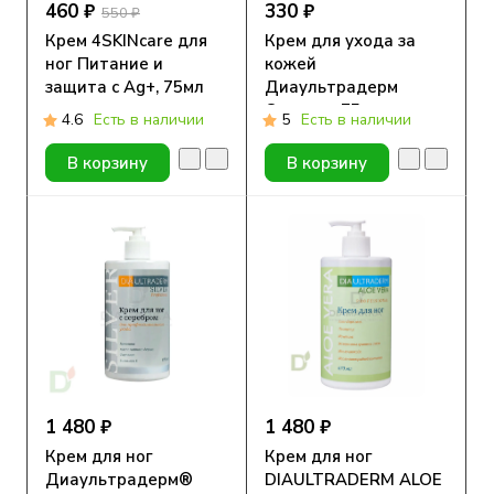
460 ₽
330 ₽
550 ₽
Крем 4SKINcare для
Крем для ухода за
ног Питание и
кожей
защита с Ag+, 75мл
Диаультрадерм
Сильвер, 75 мл.
4.6
Есть в наличии
5
Есть в наличии
В корзину
В корзину
1 480 ₽
1 480 ₽
Крем для ног
Крем для ног
Диаультрадерм®
DIAULTRADERM ALOE