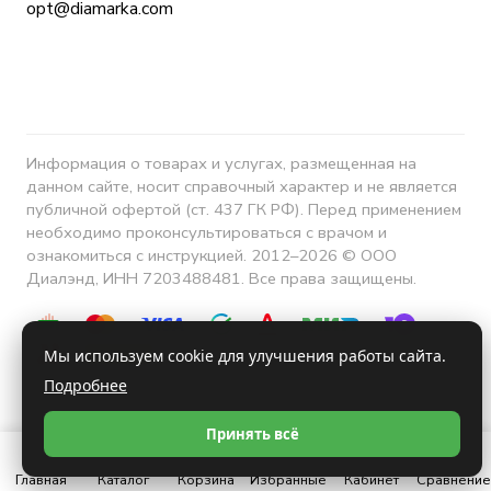
opt@diamarka.com
Информация о товарах и услугах, размещенная на
данном сайте, носит справочный характер и не является
публичной офертой (ст. 437 ГК РФ). Перед применением
необходимо проконсультироваться с врачом и
ознакомиться с инструкцией. 2012–2026 © ООО
Диалэнд, ИНН 7203488481. Все права защищены.
Мы используем cookie для улучшения работы сайта.
Подробнее
Конфиденциальность
Принять всё
Главная
Каталог
Корзина
Избранные
Кабинет
Сравнение