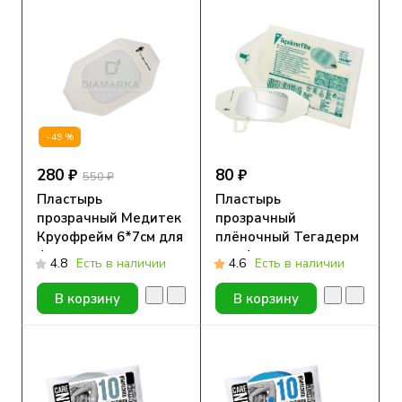
-49%
280 ₽
80 ₽
550 ₽
Пластырь
Пластырь
прозрачный Медитек
прозрачный
Круофрейм 6*7см для
плёночный Тегадерм
фиксации сенсоров,
для фиксации
4.8
Есть в наличии
4.6
Есть в наличии
10 шт.
сенсоров (3M™
Tegaderm Film)
В корзину
В корзину
1624W, 6 x 7 см, 1 шт