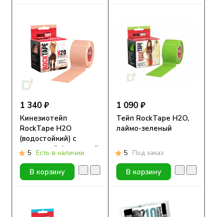
1 340 ₽
1 090 ₽
Кинезиотейп
Тейп RockTape H2O,
RockTape H2O
лаймо-зеленый
(водостойкий) с
усиленной фиксацией
5
Есть в наличии
5
Под заказ
бежевый, 5 см х 5 м
В корзину
В корзину