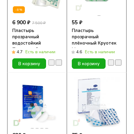
-8%
6 900 ₽
55 ₽
7 500 ₽
Пластырь
Пластырь
прозрачный
прозрачный
водостойкий
плёночный Круотек
Тегадерм без выреза
Медитек с
4.7
Есть в наличии
4.6
Есть в наличии
(3M™ Tegaderm Film)
подушечкой, 9x10см
1624W, 6 x 7 см, упак.
В корзину
В корзину
100 шт