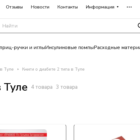
Отзывы
Новости
Контакты
Информация
риц-ручки и иглы
Инсулиновые помпы
Расходные матери
 в Туле
Книги о диабете 2 типа в Туле
в Туле
4 товара
3 товара