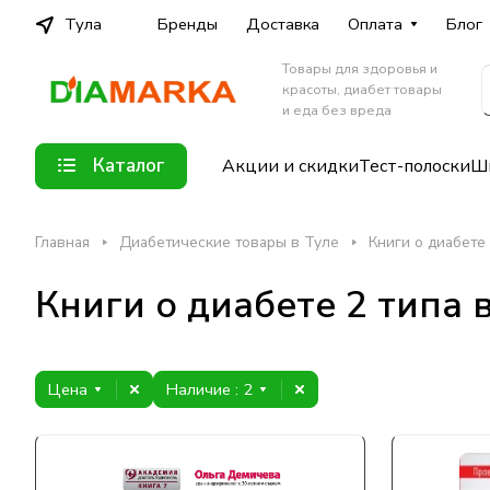
Тула
Бренды
Доставка
Оплата
Блог
Товары для здоровья и
красоты, диабет товары
и еда без вреда
Каталог
Акции и скидки
Тест-полоски
Шп
Главная
Диабетические товары в Туле
Книги о диабете
Книги о диабете 2 типа 
Цена
Наличие
: 2