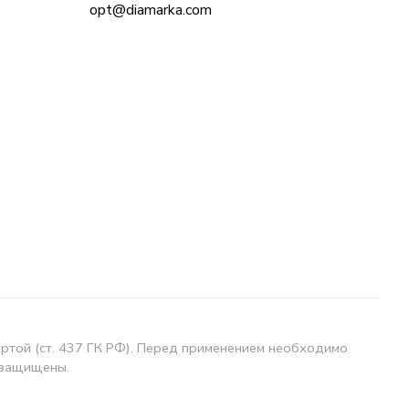
opt@diamarka.com
ертой (ст. 437 ГК РФ). Перед применением необходимо
 защищены.