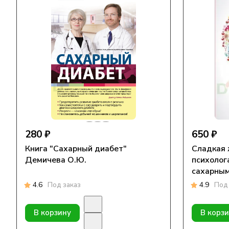
280 ₽
650 ₽
Книга "Сахарный диабет"
Сладкая 
Демичева О.Ю.
психолог
сахарным диаб
Т. Ю.
4.6
Под заказ
4.9
Под 
В корзину
В корз