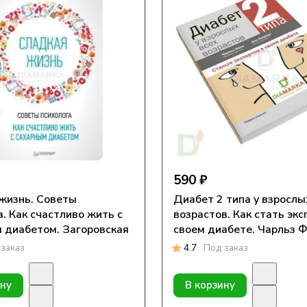
590 ₽
жизнь. Советы
Диабет 2 типа у взрослы
а. Как счастливо жить с
возрастов. Как стать экс
етом. Загоровская
своем диабете. Чарльз Ф
Килверт
заказ
4.7
Под заказ
ину
В корзину