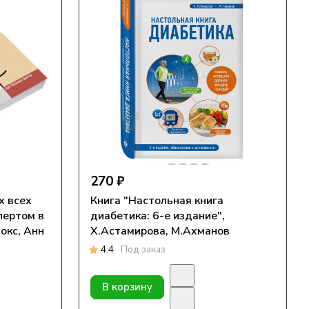
270 ₽
х всех
Книга "Настольная книга
пертом в
диабетика: 6-е издание",
окс, Анн
Х.Астамирова, М.Ахманов
4.4
Под заказ
В корзину