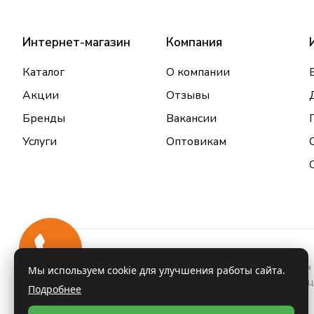
Интернет-магазин
Компания
Каталог
О компании
Акции
Отзывы
Бренды
Вакансии
Услуги
Оптовикам
Закажи
звонок
Информация о товарах и услугах, размещенная на данном 
Мы используем cookie для улучшения работы сайта.
проконсультироваться с врачом и ознакомиться с инстру
Подробнее