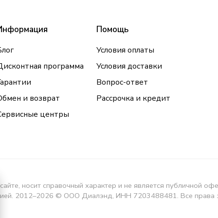
Информация
Помощь
Блог
Условия оплаты
Дисконтная программа
Условия доставки
Гарантии
Вопрос-ответ
Обмен и возврат
Рассрочка и кредит
Сервисные центры
сайте, носит справочный характер и не является публичной оф
кцией. 2012–2026 © ООО Диалэнд, ИНН 7203488481. Все права