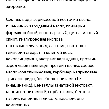
здоровье.
Состав:
вода, абрикосовой косточки масло,
пшеничных зародышей масло, глицерин
фармакопейный, изостеарат-20, цетеариловый
спирт, гиалуроновая кислота
высокомолекулярная, ланолин, пантенол,
глицерил стеарат, пчелиный воск,
кокоглицериды, экстракт календулы, протеин
зародышей пшеницы, протеин шелка, соевое
масло (соя глициновая), карбомер, каприловые
триглицериды, бисаболол, витамин b3
(ниацинамид), центеллы азиатской экстракт,
маннитол, витамин Е, сорбат калия, бензоат
натрия, каприлил гликоль, парфюмерная
композиция.