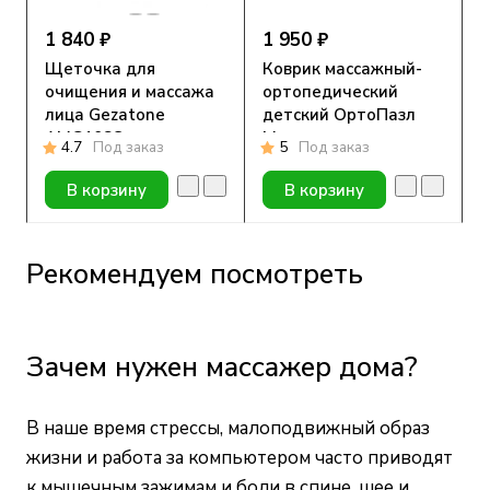
1 840 ₽
1 950 ₽
Щеточка для
Коврик массажный-
очищения и массажа
ортопедический
лица Gezatone
детский ОртоПазл
AMG108S
Море
4.7
Под заказ
5
Под заказ
В корзину
В корзину
Рекомендуем посмотреть
Зачем нужен массажер дома?
В наше время стрессы, малоподвижный образ
жизни и работа за компьютером часто приводят
к мышечным зажимам и боли в спине, шее и