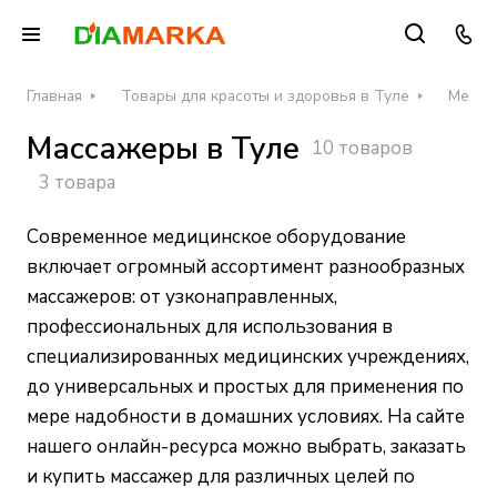
Главная
Товары для красоты и здоровья в Туле
Медици
Массажеры в Туле
10 товаров
3 товара
Современное медицинское оборудование
включает огромный ассортимент разнообразных
массажеров: от узконаправленных,
профессиональных для использования в
специализированных медицинских учреждениях,
до универсальных и простых для применения по
мере надобности в домашних условиях.
На сайте
нашего онлайн-ресурса
можно выбрать, заказать
и купить массажер для различных целей по