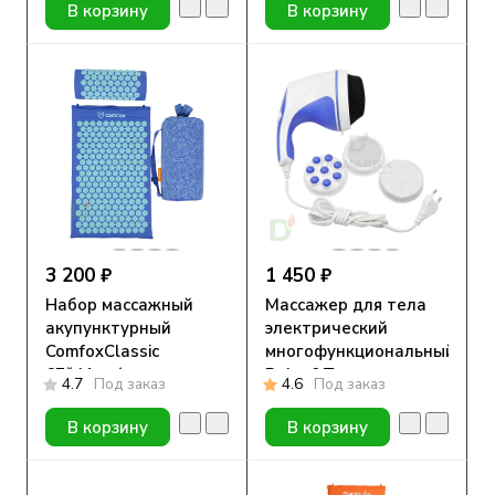
В корзину
В корзину
3 200 ₽
1 450 ₽
Набор массажный
Массажер для тела
акупунктурный
электрический
ComfoxClassic
многофункциональный
67*41см (коврик,
Relax&Tone
4.7
Под заказ
4.6
Под заказ
подушка, сумка)
В корзину
В корзину