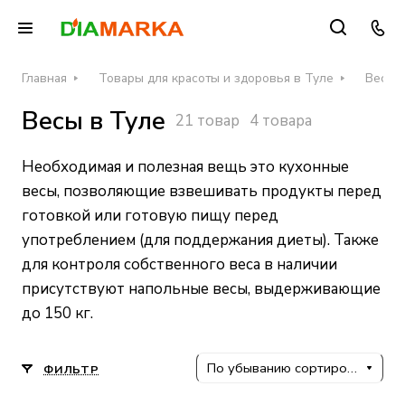
Главная
Товары для красоты и здоровья в Туле
Весы 
Весы в Туле
21 товар
4 товара
Необходимая и полезная вещь это кухонные
весы, позволяющие взвешивать продукты перед
готовкой или готовую пищу перед
употреблением (для поддержания диеты). Также
для контроля собственного веса в наличии
присутствуют напольные весы, выдерживающие
до 150 кг.
По убыванию сортировки
ФИЛЬТР