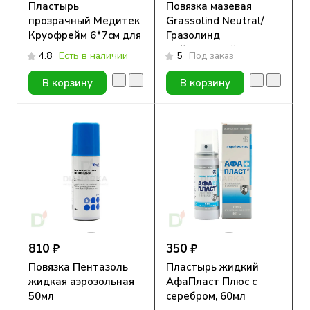
Пластырь
Повязка мазевая
прозрачный Медитек
Grassolind Neutral/
Круофрейм 6*7см для
Гразолинд
фиксации сенсоров,
Нейтральный
4.8
Есть в наличии
5
Под заказ
10 шт.
7,5смх10см №1
В корзину
В корзину
810 ₽
350 ₽
Повязка Пентазоль
Пластырь жидкий
жидкая аэрозольная
АфаПласт Плюс с
50мл
серебром, 60мл