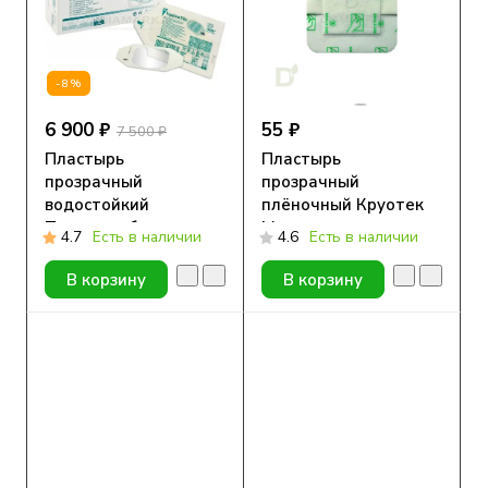
-8%
6 900 ₽
55 ₽
7 500 ₽
Пластырь
Пластырь
прозрачный
прозрачный
водостойкий
плёночный Круотек
Тегадерм без выреза
Медитек с
4.7
Есть в наличии
4.6
Есть в наличии
(3M™ Tegaderm Film)
подушечкой, 9x10см
1624W, 6 x 7 см, упак.
В корзину
В корзину
100 шт