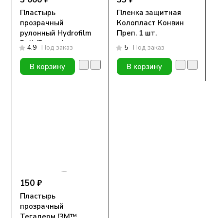
Пластырь
Пленка защитная
прозрачный
Колопласт Конвин
рулонный Hydrofilm
Преп. 1 шт.
Roll (Гидрофилм
4.9
Под заказ
5
Под заказ
Ролл), 10см х 10м
В корзину
В корзину
150 ₽
Пластырь
прозрачный
Тегадерм (3M™