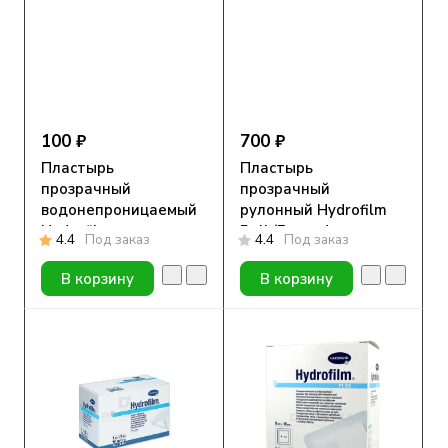
100 ₽
700 ₽
Пластырь
Пластырь
прозрачный
прозрачный
водонепроницаемый
рулонный Hydrofilm
Hydrofilm
Roll (Гидрофилм
4.4
Под заказ
4.4
Под заказ
(Гидрофилм), 10х12.5
Ролл), 10см х 2м
см
В корзину
В корзину