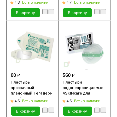
4.8
Есть в наличии
4.7
Есть в наличии
В корзину
В корзину
80 ₽
560 ₽
Пластырь
Пластыри
прозрачный
водонепроницаемые
плёночный Тегадерм
4SKINcare для
для фиксации
датчиков
4.6
Есть в наличии
4.6
Есть в наличии
сенсоров (3M™
Прозрачные, 10шт
Tegaderm Film)
В корзину
В корзину
1624W, 6 x 7 см, 1 шт