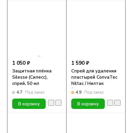
1 050 ₽
1 590 ₽
Защитная плёнка
Спрей для удаления
Silesse (Силесс),
пластырей ConvaTec
спрей, 50 мл
Niltac / Нилтак
(очиститель для
4.7
Под заказ
4.9
Под заказ
кожи), 50 ml
В корзину
В корзину