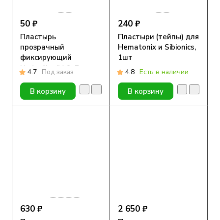
50 ₽
240 ₽
Пластырь
Пластыри (тейпы) для
прозрачный
Hematonix и Sibionics,
фиксирующий
1шт
Hydrofilm IV, 9x7 cм
4.7
Под заказ
4.8
Есть в наличии
В корзину
В корзину
630 ₽
2 650 ₽