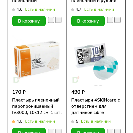
плёночный
плёночный в рулоне
Круофрейм Медитек
Медитек Круофильм,
4.6
Есть в наличии
4.7
Есть в наличии
с подушечкой, 6x7см
10см х 10м
В корзину
В корзину
170 ₽
490 ₽
Пластырь пленочный
Пластыри 4SKINcare с
паропроницаемый
отверстием для
IV3000, 10x12 см, 1 шт.
датчиков Libre
Прозрачный, 10шт
4.8
Есть в наличии
5
Есть в наличии
В корзину
В корзину