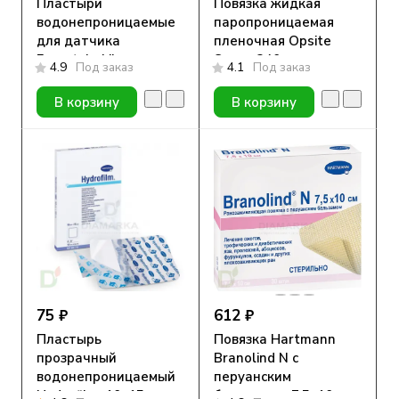
Пластыри
Повязка жидкая
водонепроницаемые
паропроницаемая
для датчика
пленочная Opsite
Freestyle Libre,
Spray, 240 мл,
4.9
Под заказ
4.1
Под заказ
Прозрачный, 10шт
аэрозоль
В корзину
В корзину
75 ₽
612 ₽
Пластырь
Повязка Hartmann
прозрачный
Branolind N с
водонепроницаемый
перуанским
Hydrofilm, 10х15см.
бальзамом, 7,5х10см,