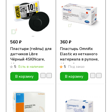
560 ₽
360 ₽
Пластыри (тейпы) для
Пластырь Omnifix
датчиков Libre
Elastic из нетканого
Чёрный 4SKINcare,
материала в рулоне,
10шт
10cм x 2м
5
Есть в наличии
5
Под заказ
В корзину
В корзину