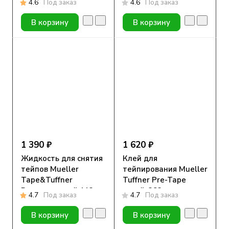
4.6
Под заказ
4.6
Под заказ
1 шт
В корзину
В корзину
1 390 ₽
1 620 ₽
Жидкость для снятия
Клей для
тейпов Mueller
тейпирования Mueller
Tape&Tuffner
Tuffner Pre-Tape
Remover спрей 113гр.
спрей, 283г
4.7
Под заказ
4.7
Под заказ
В корзину
В корзину