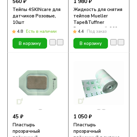
560 ₽
1 980 ₽
Тейпы 4SKINcare для
Жидкость для снятия
датчиков Розовые,
тейпов Mueller
10шт
Tape&Tuffner
Remover спрей, 283 г
4.8
Есть в наличии
4.4
Под заказ
В корзину
В корзину
45 ₽
1 050 ₽
Пластырь
Пластырь
прозрачный
прозрачный